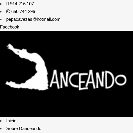
914 216 107
650 744 296
pepacavezas@hotmail.com
Facebook
Inicio
Sobre Danceando