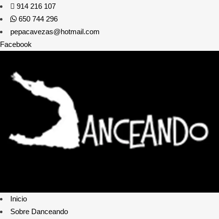
914 216 107
650 744 296
pepacavezas@hotmail.com
Facebook
Inicio
Sobre Danceando