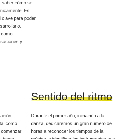
, saber cómo se
ímicamente. Es
d clave para poder
arrollarlo.
r como
nsaciones y
Sentido del ritmo
ación,
Durante el primer año, iniciación a la
ntal como
danza, dedicaremos un gran número de
ra comenzar
horas a reconocer los tiempos de la
y hacer
música, a identificar los instrumentos que