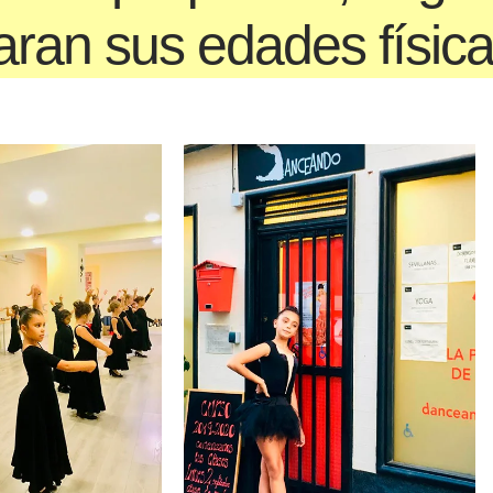
aran sus edades físic
4 años
De 5 a 7 años
 el nivel de
Sus cuerpos han cambiado, son
rganismo, la
mucho más autónomos y ya reciben
anza comienza
las correcciones con agrado,
ilidad, la
entienden la necesidad del esfuerzo
 capacidad de
físico para cumplir un objetivo.
l sentido del ritmo…
Trabajaremos igualmente la
e clases dinámicas
flexibilidad y la fuerza muscular
s que casi sin darse
aumentando la dificultad coreográfica
mbro de ellos
en todas las disciplinas.
n a ejecutar
ales.