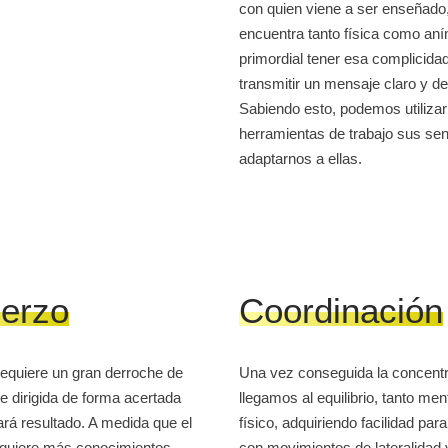
con quien viene a ser enseñado
encuentra tanto física como an
primordial tener esa complicida
transmitir un mensaje claro y des
Sabiendo esto, podemos utiliza
herramientas de trabajo sus se
adaptarnos a ellas.
erzo
Coordinación
equiere un gran derroche de
Una vez conseguida la concentr
e dirigida de forma acertada
llegamos al equilibrio, tanto me
rá resultado. A medida que el
físico, adquiriendo facilidad pa
quiere más conocimientos
con movimientos de lateralidad 