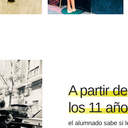
A partir de
los 11 añ
el alumnado sabe si l