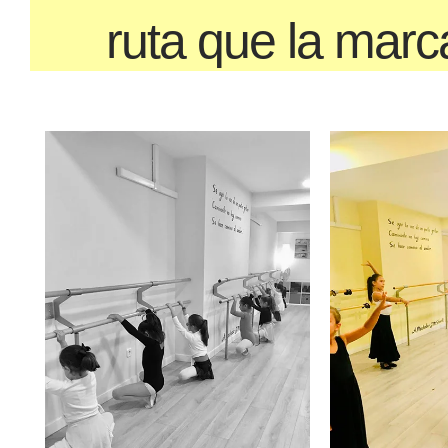
ruta que la marc
De 3 a 
Teniendo en cuenta
formación de su o
iniciación a la d
trabajando la flexib
concentración, la
esfuerzo físico, e
todo ello mediant
y divertidas en la
cuenta y para aso
mismos, comienza
coreografías grup