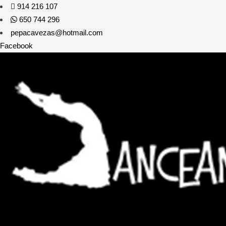
914 216 107
650 744 296
pepacavezas@hotmail.com
Facebook