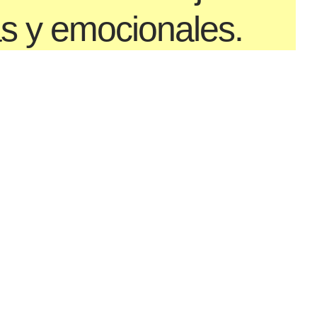
as y emocionales.
De 8 a 10 años
Comienzan a sentir los movimientos
y a expresar a través de la danza,
comienzan a descubrir sus
habilidades. Aumenta el nivel de
exigencia y el ejercicio físico. La
disciplina será un punto clave para
trabajar.